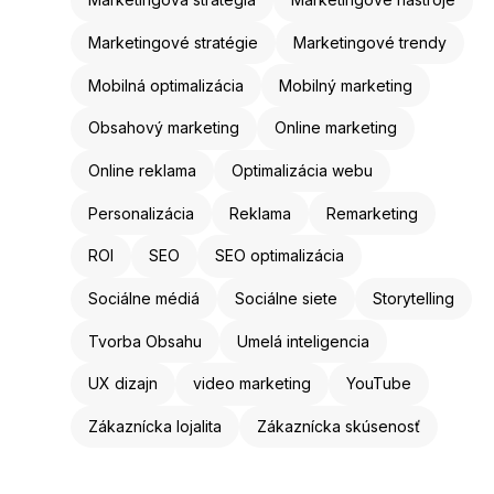
Marketingové stratégie
Marketingové trendy
Mobilná optimalizácia
Mobilný marketing
Obsahový marketing
Online marketing
Online reklama
Optimalizácia webu
Personalizácia
Reklama
Remarketing
ROI
SEO
SEO optimalizácia
Sociálne médiá
Sociálne siete
Storytelling
Tvorba Obsahu
Umelá inteligencia
UX dizajn
video marketing
YouTube
Zákaznícka lojalita
Zákaznícka skúsenosť