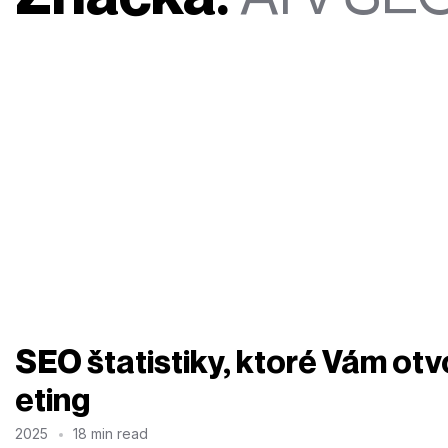
SEO štatistiky, ktoré Vám otv
eting
2025
18 min read