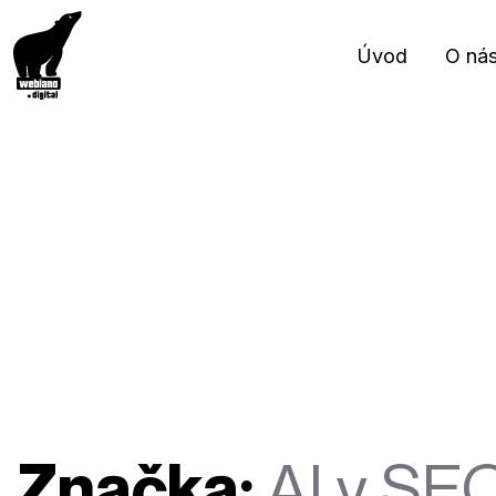
Úvod
O ná
Značka:
AI v SE