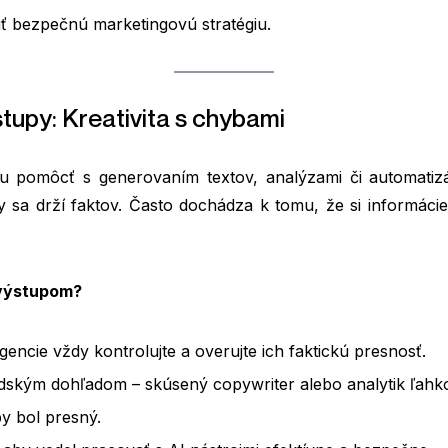
ť bezpečnú marketingovú stratégiu.
tupy: Kreativita s chybami
u pomôcť s generovaním textov, analýzami či automati
y sa drží faktov. Často dochádza k tomu, že si informáci
 výstupom?
igencie vždy kontrolujte a overujte ich faktickú presnosť.
udským dohľadom – skúsený copywriter alebo analytik ľahko 
y bol presný.