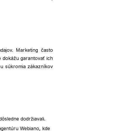
ajov. Marketing často
ie dokážu garantovať ich
iu súkromia zákazníkov
dôsledne dodržiavali.
 agentúru
Webiano
, kde