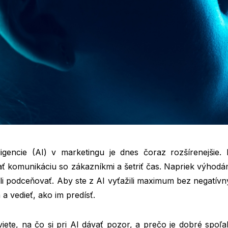
ligencie (AI) v marketingu je dnes čoraz rozšírenejšie
vať komunikáciu so zákazníkmi a šetriť čas. Napriek výhodá
ali podceňovať. Aby ste z AI vyťažili maximum bez negatívn
a vedieť, ako im predísť.
iete, na čo si pri AI dávať pozor, a prečo je dobré spoľ