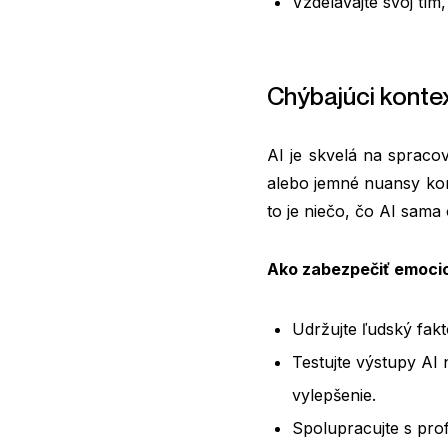
Vzdelávajte svoj tím
Chýbajúci konte
AI je skvelá na spraco
alebo jemné nuansy kom
to je niečo, čo AI sama
Ako zabezpečiť emocio
Udržujte ľudský fak
Testujte výstupy AI
vylepšenie.
Spolupracujte s prof