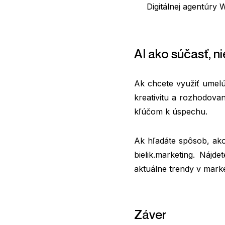
Digitálnej agentúry
W
AI ako súčasť, n
Ak chcete využiť umelú 
kreativitu a rozhodova
kľúčom k úspechu.
Ak hľadáte spôsob, ako 
bielik.marketing
. Nájde
aktuálne trendy v marke
Záver